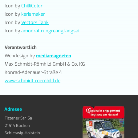
Icon by
ChilliColor
Icon by
kerismaker
Icon by
Vectors Tank
Icon by
amonrat rungreangfangsai
Verantwortlich
Webdesign by
mediamagneten
Max Schmidt-Römhild GmbH & Co. KG
Konrad-Adenauer-Straße 4
www.schmidt-roemhild.de
Adresse
Fitzener Str. 5a
21514 Büchen
Schleswig-Holstein